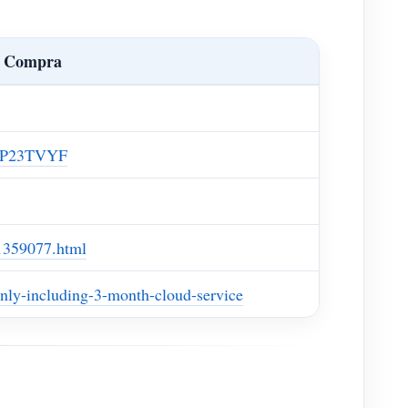
e Compra
0CP23TVYF
1359077.html
nly-including-3-month-cloud-service