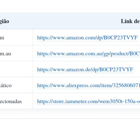
gião
Link d
om
https://www.amazon.com/dp/B0CP23TVYF
m.au
https://www.amazon.com.au/gp/product/B
https://www.amazon.de/dp/B0CP23TVYF
ático
https://www.aliexpress.com/item/325680607
lecionadas
https://store.iammeter.com/wem3050t-150a-o