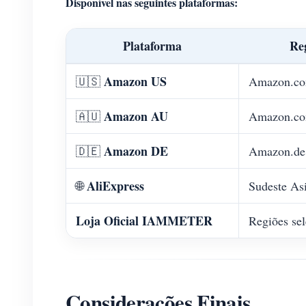
Disponível nas seguintes plataformas:
Plataforma
Re
Amazon US
🇺🇸
Amazon.c
Amazon AU
🇦🇺
Amazon.co
Amazon DE
🇩🇪
Amazon.de
AliExpress
🌐
Sudeste Asi
Loja Oficial IAMMETER
Regiões se
Considerações Finais