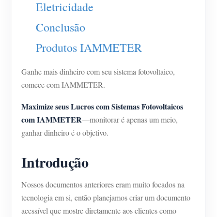
Eletricidade
Blog
App Loja
Conclusão
Explorar site
Produtos IAMMETER
Ranking FV
Ganhe mais dinheiro com seu sistema fotovoltaico,
comece com IAMMETER.
Maximize seus Lucros com Sistemas Fotovoltaicos
com IAMMETER
—monitorar é apenas um meio,
ganhar dinheiro é o objetivo.
Introdução
Nossos documentos anteriores eram muito focados na
tecnologia em si, então planejamos criar um documento
acessível que mostre diretamente aos clientes como