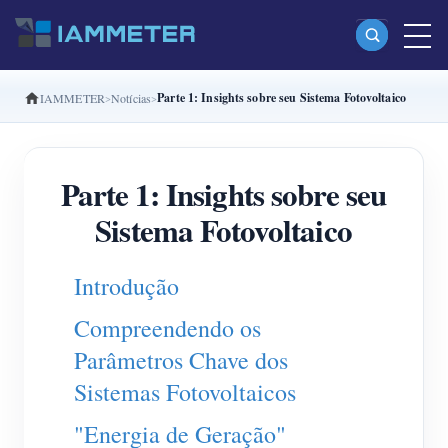
Parte 1: Insights sobre seu Sistema Fotovoltaico
IAMMETER
Notícias
Produtos
Monofásico Medidor de energia Wi-Fi (WEM3080)
Parte 1: Insights sobre seu
Fase dividida Medidor de energia Wi-Fi (WEM2067)
Sistema Fotovoltaico
Trifásico Medidor de energia Wi-Fi (WEM3080T)
Trifásico Medidor de energia Wi-Fi (WEM3046T)
Introdução
Trifásico Medidor de energia Wi-Fi (WEM3050T)
Compreendendo os
Controlador de potência WiFi
Parâmetros Chave dos
IAMMETER Cloud Pro
Sistemas Fotovoltaicos
Serviço de hospedagem própria
"Energia de Geração"