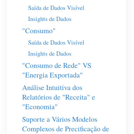
Carregador EV
Saída de Dados Visível
IAMMETER Simulator
Insights de Dados
Medidor virtual
"Consumo"
Sistema de previsão e simulação de energia
Saída de Dados Visível
Aplicações
Insights de Dados
Monitor de energia do sistema solar fotovoltaico
Loja
"Consumo de Rede" VS
Monitor de consumo de eletricidade
"Energia Exportada"
Recursos
Sistema de controle de aquecedor FV
Análise Intuitiva dos
Início rápido do produto
Comunidade
Relatórios de "Receita" e
Automação residencial
Documento
Programa de contribuidores
Soluções
"Economia"
Monitoramento de energia da fábrica
Vídeo tutorial
Centro de contribuidores
Contato
Suporte a Vários Modelos
FAQ
Atividades IAMMETER
Sobre nós
Complexos de Precificação de
Notícias
Fórum