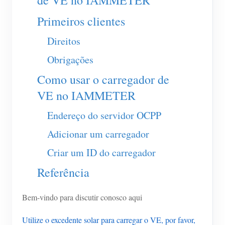
de VE no IAMMETER
Carregador EV
Primeiros clientes
IAMMETER Simulator
Direitos
Medidor virtual
Obrigações
Sistema de previsão e simulação de energia
Como usar o carregador de
Aplicações
VE no IAMMETER
Monitor de energia do sistema solar fotovoltaico
Loja
Endereço do servidor OCPP
Monitor de consumo de eletricidade
Recursos
Adicionar um carregador
Sistema de controle de aquecedor FV
Início rápido do produto
Comunidade
Criar um ID do carregador
Automação residencial
Documento
Programa de contribuidores
Soluções
Referência
Monitoramento de energia da fábrica
Vídeo tutorial
Centro de contribuidores
Contato
Bem-vindo para discutir conosco aqui
FAQ
Atividades IAMMETER
Sobre nós
Utilize o excedente solar para carregar o VE, por favor,
Notícias
Fórum