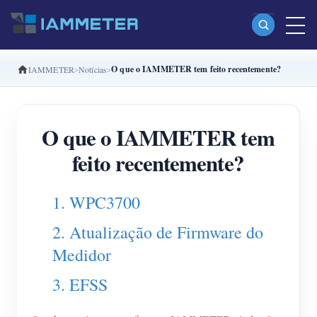
O que o IAMMETER tem feito recentemente?
IAMMETER
Notícias
Produtos
Monofásico Medidor de energia Wi-Fi (WEM3080)
O que o IAMMETER tem
Fase dividida Medidor de energia Wi-Fi (WEM2067)
feito recentemente?
Trifásico Medidor de energia Wi-Fi (WEM3080T)
Trifásico Medidor de energia Wi-Fi (WEM3046T)
1. WPC3700
Trifásico Medidor de energia Wi-Fi (WEM3050T)
2. Atualização de Firmware do
Controlador de potência WiFi
Medidor
IAMMETER Cloud Pro
3. EFSS
Serviço de hospedagem própria