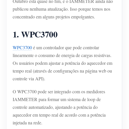
Outubro está quase no fim, e o IAMMETER ainda não
Carregador EV
publicou nenhuma atualização. Isso porque temos nos
IAMMETER Simulator
concentrado em alguns projetos empolgantes.
Medidor virtual
1. WPC3700
Sistema de previsão e simulação de energia
Aplicações
WPC3700
é um controlador que pode controlar
linearmente o consumo de energia de cargas resistivas.
Monitor de energia do sistema solar fotovoltaico
Loja
Os usuários podem ajustar a potência do aquecedor em
Monitor de consumo de eletricidade
Recursos
tempo real (através de configurações na página web ou
controle via API).
Sistema de controle de aquecedor FV
Início rápido do produto
Comunidade
O WPC3700 pode ser integrado com os medidores
Automação residencial
Documento
Programa de contribuidores
Soluções
IAMMETER para formar um sistema de loop de
Monitoramento de energia da fábrica
Vídeo tutorial
Centro de contribuidores
controle automatizado, ajustando a potência do
Contato
aquecedor em tempo real de acordo com a potência
FAQ
Atividades IAMMETER
Sobre nós
injetada na rede.
Notícias
Fórum