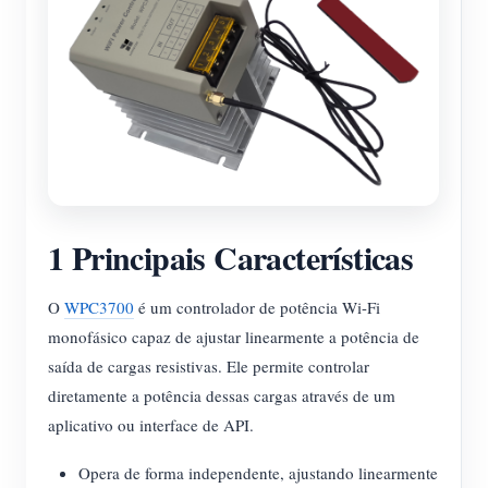
Blog
App Loja
Explorar site
Ranking FV
1 Principais Características
O
WPC3700
é um controlador de potência Wi-Fi
monofásico capaz de ajustar linearmente a potência de
saída de cargas resistivas. Ele permite controlar
diretamente a potência dessas cargas através de um
aplicativo ou interface de API.
Opera de forma independente, ajustando linearmente