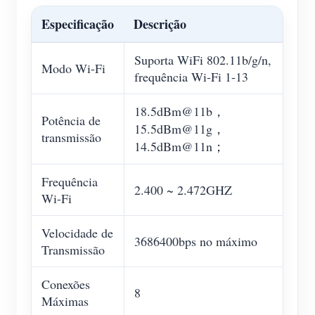
Especificação
Descrição
Suporta WiFi 802.11b/g/n,
Modo Wi-Fi
frequência Wi-Fi 1-13
18.5dBm@11b，
Potência de
15.5dBm@11g，
transmissão
14.5dBm@11n；
Frequência
2.400 ~ 2.472GHZ
Wi-Fi
Velocidade de
3686400bps no máximo
Transmissão
Conexões
8
Máximas