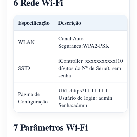
6 Rede Wi-Fi
Especificação
Descrição
Canal:Auto
WLAN
Segurança:WPA2-PSK
iController_xxxxxxxxxxx(10
SSID
dígitos do Nº de Série), sem
senha
URL:http://11.11.11.1
Página de
Usuário de login: admin
Configuração
Senha:admin
7 Parâmetros Wi-Fi