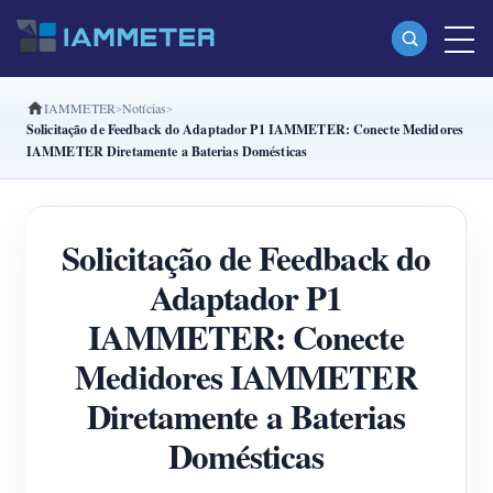
IAMMETER
Notícias
Produtos
Solicitação de Feedback do Adaptador P1 IAMMETER: Conecte Medidores
IAMMETER Diretamente a Baterias Domésticas
Monofásico Medidor de energia Wi-Fi (WEM3080)
Fase dividida Medidor de energia Wi-Fi (WEM2067)
Solicitação de Feedback do
Trifásico Medidor de energia Wi-Fi (WEM3080T)
Adaptador P1
Trifásico Medidor de energia Wi-Fi (WEM3046T)
IAMMETER: Conecte
Trifásico Medidor de energia Wi-Fi (WEM3050T)
Medidores IAMMETER
Controlador de potência WiFi
Diretamente a Baterias
IAMMETER Cloud Pro
Domésticas
Serviço de hospedagem própria