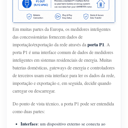
Blog
App Loja
Explorar site
Em muitas partes da Europa, os medidores inteligentes
Ranking FV
das concessionárias fornecem dados de
porta P1
importação/exportação da rede através da
. A
porta P1 é uma interface comum de dados de medidores
inteligentes em sistemas residenciais de energia. Muitas
baterias domésticas, gateways de energia e controladores
de terceiros usam esta interface para ler os dados da rede,
importação e exportação e, em seguida, decidir quando
carregar ou descarregar.
Do ponto de vista técnico, a porta P1 pode ser entendida
como duas partes:
Interface
: um dispositivo externo se conecta ao