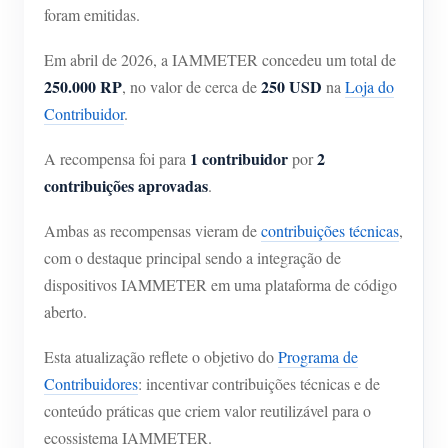
foram emitidas.
Blog
App Loja
Em abril de 2026, a IAMMETER concedeu um total de
Explorar site
250.000 RP
250 USD
, no valor de cerca de
na
Loja do
Ranking FV
Contribuidor
.
1 contribuidor
2
A recompensa foi para
por
contribuições aprovadas
.
Ambas as recompensas vieram de
contribuições técnicas
,
com o destaque principal sendo a integração de
dispositivos IAMMETER em uma plataforma de código
aberto.
Esta atualização reflete o objetivo do
Programa de
Contribuidores
: incentivar contribuições técnicas e de
conteúdo práticas que criem valor reutilizável para o
ecossistema IAMMETER.