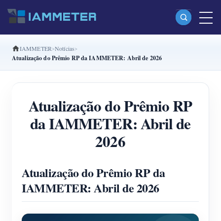
IAMMETER
Notícias
Produtos
Atualização do Prêmio RP da IAMMETER: Abril de 2026
Monofásico Medidor de energia Wi-Fi (WEM3080)
Fase dividida Medidor de energia Wi-Fi (WEM2067)
Atualização do Prêmio RP
Trifásico Medidor de energia Wi-Fi (WEM3080T)
da IAMMETER: Abril de
Trifásico Medidor de energia Wi-Fi (WEM3046T)
2026
Trifásico Medidor de energia Wi-Fi (WEM3050T)
Controlador de potência WiFi
Atualização do Prêmio RP da
IAMMETER: Abril de 2026
IAMMETER Cloud Pro
Serviço de hospedagem própria