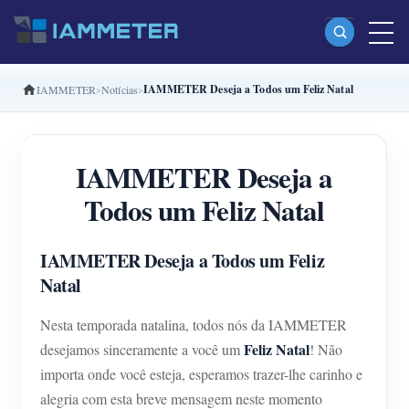
IAMMETER Deseja a Todos um Feliz Natal
IAMMETER
Notícias
Produtos
Monofásico Medidor de energia Wi-Fi (WEM3080)
IAMMETER Deseja a
Fase dividida Medidor de energia Wi-Fi (WEM2067)
Todos um Feliz Natal
Trifásico Medidor de energia Wi-Fi (WEM3080T)
Trifásico Medidor de energia Wi-Fi (WEM3046T)
IAMMETER Deseja a Todos um Feliz
Trifásico Medidor de energia Wi-Fi (WEM3050T)
Natal
Controlador de potência WiFi
Nesta temporada natalina, todos nós da IAMMETER
IAMMETER Cloud Pro
Feliz Natal
desejamos sinceramente a você um
! Não
importa onde você esteja, esperamos trazer-lhe carinho e
Serviço de hospedagem própria
alegria com esta breve mensagem neste momento