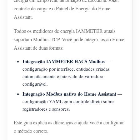
Carregador EV
controle de carga e o Painel de Energia do Home
IAMMETER Simulator
Assistant.
Medidor virtual
Todos os medidores de energia IAMMETER atuais
Sistema de previsão e simulação de energia
suportam Modbus TCP. Você pode integrá-los ao Home
Assistant de duas formas:
Aplicações
Integração IAMMETER HACS Modbus
—
Monitor de energia do sistema solar fotovoltaico
Loja
configuração por interface, entidades criadas
Monitor de consumo de eletricidade
automaticamente e intervalo de varredura
Recursos
configurável.
Sistema de controle de aquecedor FV
Início rápido do produto
Comunidade
Integração Modbus nativa do Home Assistant
—
Automação residencial
configuração YAML com controle direto sobre
Documento
Programa de contribuidores
Soluções
registradores e sensores.
Monitoramento de energia da fábrica
Vídeo tutorial
Centro de contribuidores
Contato
Este guia explica as diferenças e ajuda você a configurar
FAQ
Atividades IAMMETER
Sobre nós
o método correto.
Notícias
Fórum