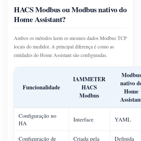
HACS Modbus ou Modbus nativo do
Blog
App Loja
Home Assistant?
Explorar site
Ranking FV
Ambos os métodos leem os mesmos dados Modbus TCP
locais do medidor. A principal diferença é como as
entidades do Home Assistant são configuradas.
Modbu
IAMMETER
nativo d
Funcionalidade
HACS
Home
Modbus
Assistan
Configuração no
Interface
YAML
HA
Configuração de
Criada pela
Definida