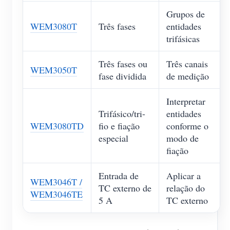
Grupos de
WEM3080T
Três fases
entidades
trifásicas
Três fases ou
Três canais
WEM3050T
fase dividida
de medição
Interpretar
Trifásico/tri-
entidades
WEM3080TD
fio e fiação
conforme o
especial
modo de
fiação
Entrada de
Aplicar a
WEM3046T /
TC externo de
relação do
WEM3046TE
5 A
TC externo