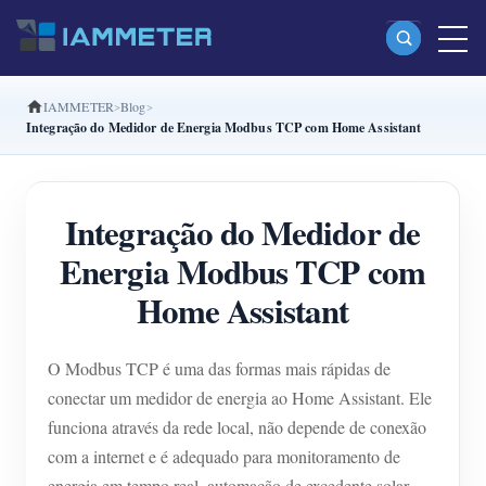
IAMMETER
Blog
Produtos
Integração do Medidor de Energia Modbus TCP com Home Assistant
Monofásico Medidor de energia Wi-Fi (WEM3080)
Fase dividida Medidor de energia Wi-Fi (WEM2067)
Integração do Medidor de
Trifásico Medidor de energia Wi-Fi (WEM3080T)
Energia Modbus TCP com
Trifásico Medidor de energia Wi-Fi (WEM3046T)
Home Assistant
Trifásico Medidor de energia Wi-Fi (WEM3050T)
O Modbus TCP é uma das formas mais rápidas de
Controlador de potência WiFi
conectar um medidor de energia ao Home Assistant. Ele
IAMMETER Cloud Pro
funciona através da rede local, não depende de conexão
Serviço de hospedagem própria
com a internet e é adequado para monitoramento de
energia em tempo real, automação de excedente solar,