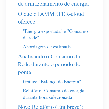
Carregador EV
de armazenamento de energia
IAMMETER Simulator
O que o IAMMETER-cloud
oferece
Medidor virtual
Sistema de previsão e simulação de energia
"Energia exportada" e "Consumo
da rede"
Aplicações
Abordagem de estimativa
Monitor de energia do sistema solar fotovoltaico
Loja
Analisando o Consumo da
Monitor de consumo de eletricidade
Recursos
Rede durante o período de
Sistema de controle de aquecedor FV
Início rápido do produto
ponta
Comunidade
Automação residencial
Documento
Gráfico "Balanço de Energia"
Programa de contribuidores
Soluções
Monitoramento de energia da fábrica
Vídeo tutorial
Relatório: Consumo de energia
Centro de contribuidores
Contato
durante hora selecionada
FAQ
Atividades IAMMETER
Sobre nós
Novo Relatório (Em breve):
Notícias
Fórum