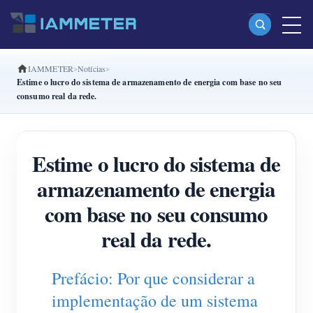
IAMMETER
Notícias
Produtos
Estime o lucro do sistema de armazenamento de energia com base no seu
consumo real da rede.
Monofásico Medidor de energia Wi-Fi (WEM3080)
Fase dividida Medidor de energia Wi-Fi (WEM2067)
Estime o lucro do sistema de
Trifásico Medidor de energia Wi-Fi (WEM3080T)
armazenamento de energia
Trifásico Medidor de energia Wi-Fi (WEM3046T)
com base no seu consumo
Trifásico Medidor de energia Wi-Fi (WEM3050T)
real da rede.
Controlador de potência WiFi
IAMMETER Cloud Pro
Prefácio: Por que considerar a
Serviço de hospedagem própria
implementação de um sistema