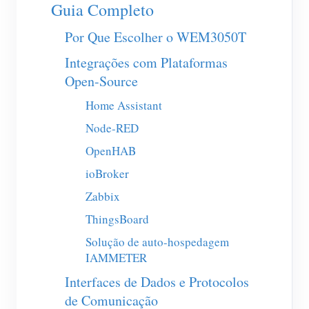
Carregador EV
Guia Completo
IAMMETER Simulator
Por Que Escolher o WEM3050T
Medidor virtual
Integrações com Plataformas
Open-Source
Sistema de previsão e simulação de energia
Home Assistant
Aplicações
Node-RED
Monitor de energia do sistema solar fotovoltaico
Loja
OpenHAB
Monitor de consumo de eletricidade
Recursos
ioBroker
Sistema de controle de aquecedor FV
Zabbix
Início rápido do produto
Comunidade
ThingsBoard
Automação residencial
Documento
Programa de contribuidores
Soluções
Solução de auto-hospedagem
Monitoramento de energia da fábrica
Vídeo tutorial
Centro de contribuidores
IAMMETER
Contato
FAQ
Interfaces de Dados e Protocolos
Atividades IAMMETER
Sobre nós
de Comunicação
Notícias
Fórum