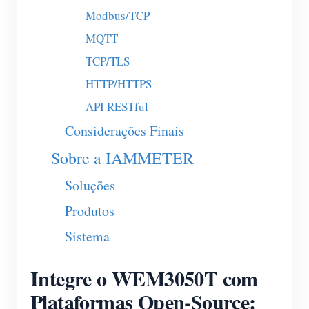
Modbus/TCP
Blog
App Loja
MQTT
Explorar site
TCP/TLS
Ranking FV
HTTP/HTTPS
API RESTful
Considerações Finais
Sobre a IAMMETER
Soluções
Produtos
Sistema
Integre o WEM3050T com
Plataformas Open-Source: