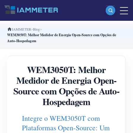
IAMMETER
Blog
Produtos
WEM3050T: Melhor Medidor de Energia Open-Source com Opções de
Auto-Hospedagem
Monofásico Medidor de energia Wi-Fi (WEM3080)
Fase dividida Medidor de energia Wi-Fi (WEM2067)
WEM3050T: Melhor
Trifásico Medidor de energia Wi-Fi (WEM3080T)
Medidor de Energia Open-
Trifásico Medidor de energia Wi-Fi (WEM3046T)
Source com Opções de Auto-
Trifásico Medidor de energia Wi-Fi (WEM3050T)
Hospedagem
Controlador de potência WiFi
IAMMETER Cloud Pro
Integre o WEM3050T com
Serviço de hospedagem própria
Plataformas Open-Source: Um